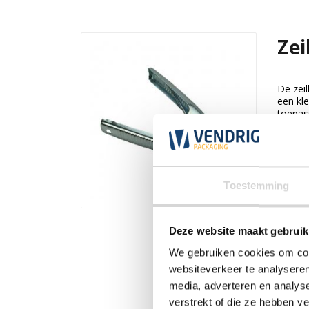
Ze
De zei
een kl
toepas
ideaal v
Bek
Toestemming
Deze website maakt gebruik
We gebruiken cookies om cont
websiteverkeer te analyseren
media, adverteren en analys
verstrekt of die ze hebben v