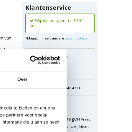
Klantenservice
Wij zijn nu open tot 17:30
uur
en van
*Magazijn heeft andere
openingstijden
.
men
0348 4791 95
Chat
Over
WhatsApp
0348 479195
Mailen
 media te bieden en om ons
ze partners voor social
Offerte aanvragen
Vraag
nformatie die u aan ze heeft
een speciale prijs op bij ons, wij kijken
naar de mogelijkheden.