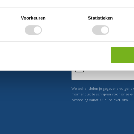
Voorkeuren
Statistieken
ect 5% korting
n ons
Relevant nieuws
We behandelen je gegevens volgens
moment uit te schrijven voor onze e-
besteding vanaf 75 euro excl. btw.