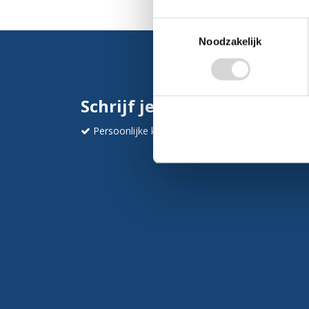
Toestemmingsselectie
Noodzakelijk
Schrijf je in en ontvang dir
Persoonlijke korting
Krijg af en toe mails va