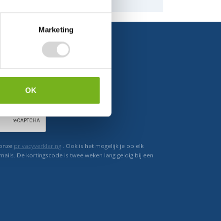
Marketing
Ontvang direct korting
OK
 onze
privacyverklaring
. Ook is het mogelijk je op elk
mails. De kortingscode is twee weken lang geldig bij een