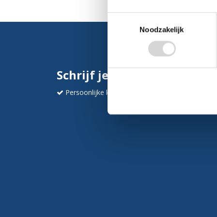
Toestemmingsselectie
Noodzakelijk
Schrijf je in en ontvang dir
Persoonlijke korting
Krijg af en toe mails va