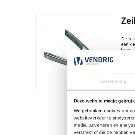
Ze
De zei
een kl
toepas
ideaal v
Bek
Toestemming
Deze website maakt gebruik
We gebruiken cookies om cont
websiteverkeer te analyseren
media, adverteren en analys
verstrekt of die ze hebben v