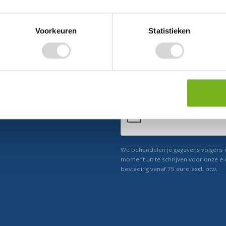
Voorkeuren
Statistieken
ect 5% korting
n ons
Relevant nieuws
We behandelen je gegevens volgens
moment uit te schrijven voor onze e-
besteding vanaf 75 euro excl. btw.