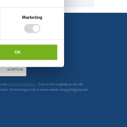
naar de mogelijkheden.
Marketing
Ontvang direct korting
OK
 onze
privacyverklaring
. Ook is het mogelijk je op elk
mails. De kortingscode is twee weken lang geldig bij een