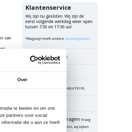
Klantenservice
Wij zijn nu gesloten. Wij zijn de
eerst volgende werkdag weer open
tussen 7:30 en 17:30 uur.
en van
*Magazijn heeft andere
openingstijden
.
men
0348 4791 95
Chat
Over
WhatsApp
0348 479195
Mailen
 media te bieden en om ons
ze partners voor social
Offerte aanvragen
Vraag
nformatie die u aan ze heeft
een speciale prijs op bij ons, wij kijken