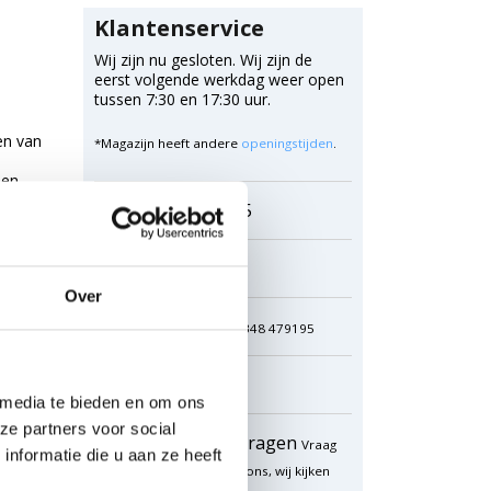
Klantenservice
Wij zijn nu gesloten. Wij zijn de
eerst volgende werkdag weer open
tussen 7:30 en 17:30 uur.
en van
*Magazijn heeft andere
openingstijden
.
men
0348 4791 95
Chat
Over
WhatsApp
0348 479195
Mailen
 media te bieden en om ons
ze partners voor social
Offerte aanvragen
Vraag
nformatie die u aan ze heeft
een speciale prijs op bij ons, wij kijken