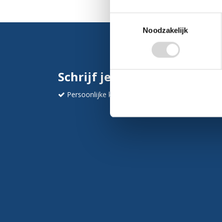
Toestemmingsselectie
Noodzakelijk
Schrijf je in en ontvang dir
Persoonlijke korting
Krijg af en toe mails va