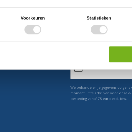
Voorkeuren
Statistieken
ect 5% korting
n ons
Relevant nieuws
We behandelen je gegevens volgens
moment uit te schrijven voor onze e-
besteding vanaf 75 euro excl. btw.