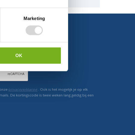
naar de mogelijkheden.
Marketing
Ontvang direct korting
OK
 onze
privacyverklaring
. Ook is het mogelijk je op elk
mails. De kortingscode is twee weken lang geldig bij een