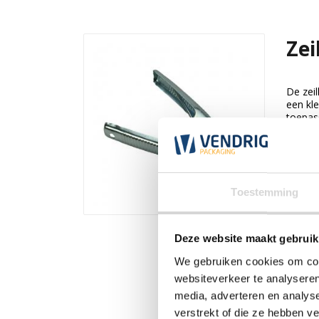
Ze
De zei
een kl
toepas
ideaal v
Bek
Toestemming
Deze website maakt gebruik
We gebruiken cookies om cont
websiteverkeer te analyseren
media, adverteren en analys
verstrekt of die ze hebben v