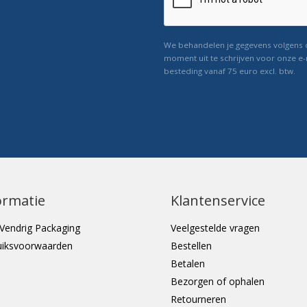
We behandelen je gegevens volgens
moment uit te schrijven voor onze e-
besteding vanaf 75 euro excl. btw.
ormatie
Klantenservice
Vendrig Packaging
Veelgestelde vragen
uiksvoorwaarden
Bestellen
Betalen
Bezorgen of ophalen
Retourneren