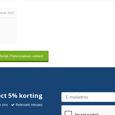
mber 2021
Bekijk Platenzakken asbest
ect 5% korting
n ons
Relevant nieuws