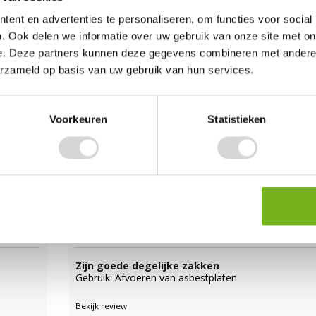
 en kan
Goed
Gebruik: Asbest golfplaten
ent en advertenties te personaliseren, om functies voor social
. Ook delen we informatie over uw gebruik van onze site met on
Bekijk review
e. Deze partners kunnen deze gegevens combineren met andere i
erzameld op basis van uw gebruik van hun services.
Henk
ustus 2022
28 februa
Voorkeuren
Statistieken
oerd
Solide
Gebruik: Opruimen golfplaten
met vermoedelijk asbest
Bekijk review
Gerard
ruari 2022
20 janua
Zijn goede degelijke zakken
Gebruik: Afvoeren van asbestplaten
Bekijk review