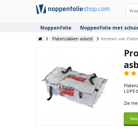
Noppenfolie
Noppenfolie met schu
Platenzakken asbest
Reviews van Plate
Pro
asb
Platen
LDPE‑bi
Zie me
Bek