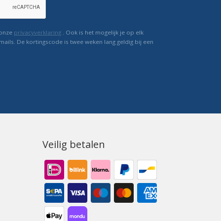
 onze
privacyverklaring
. Ook is het mogelijk je op elk
mails. De kortingscode is twee weken lang geldig bij een
Veilig betalen