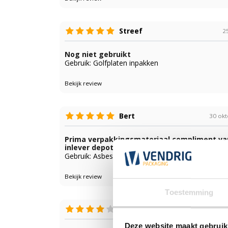
Streef
25
Nog niet gebruikt
Gebruik: Golfplaten inpakken
Bekijk review
Bert
30 ok
Prima verpakkingsmateriaal compliment va
inlever depot
Gebruik: Asbest
Bekijk review
Toestemming
Brecht
30
Deze website maakt gebruik