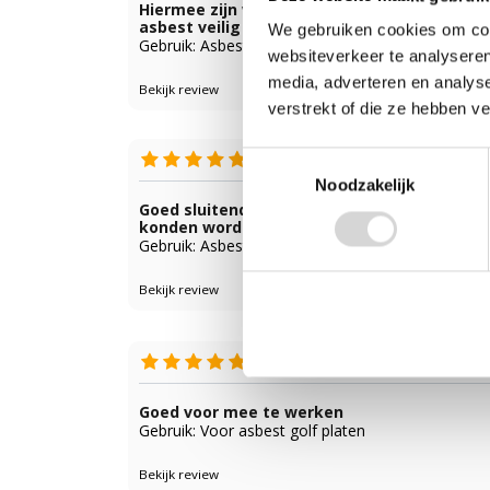
Hiermee zijn we in orde met de regelgeving
asbest veilig worden verplaatst.
We gebruiken cookies om cont
Gebruik: Asbest platen onderdak
websiteverkeer te analyseren
media, adverteren en analys
Bekijk review
verstrekt of die ze hebben v
Ron
Toestemmingsselectie
7 aug
Noodzakelijk
Goed sluitend zodat de platen netjes afgev
konden worden.
Gebruik: Asbestplaten afvoeren
Bekijk review
David
11 feb
Goed voor mee te werken
Gebruik: Voor asbest golf platen
Bekijk review