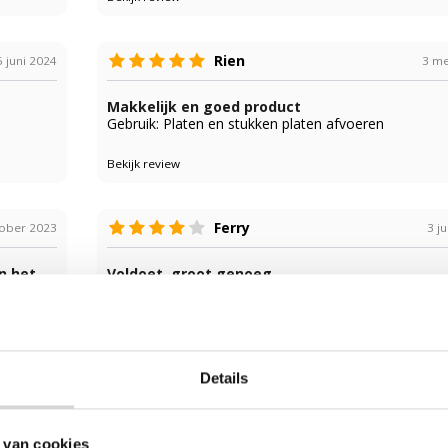
Rien
 juni 2024
3 me
Makkelijk en goed product
Gebruik: Platen en stukken platen afvoeren
Bekijk review
Ferry
tober 2023
3 ju
n het
Voldoet, groot genoeg
Gebruik: Asbest golfplaten
Bekijk review
Details
Dcd
 juni 2023
16 novembe
 van cookies